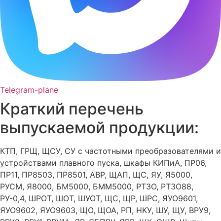
Telegram-plane
Краткий перечень
выпускаемой продукции:
КТП, ГРЩ, ЩСУ, СУ с частотными преобразователями и
устройствами плавного пуска, шкафы КИПиА, ПР06,
ПР11, ПР8503, ПР8501, АВР, ЩАП, ЩС, ЯУ, Я5000,
РУСМ, Я8000, БМ5000, БММ5000, РТЗО, РТЗО88,
РУ-0,4, ШРОТ, ШОТ, ШУОТ, ЩС, ЩР, ШРС, ЯУО9601,
ЯУО9602, ЯУО9603, ЩО, ЩОА, РП, НКУ, ШУ, ЩУ, ВРУ9,